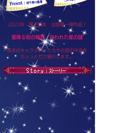
2023年 電子絵本 出版第一弾作品！
星降る街の物語 失われた星の謎
​絵本のキャラ
クターたちやお話の中身を
ちょっとだけ
紹介します。